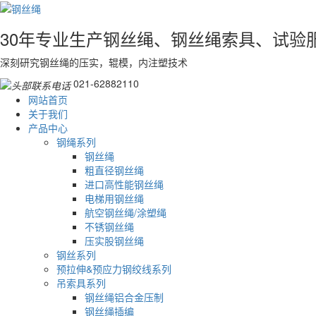
30年专业生产钢丝绳、钢丝绳索具、试验
深刻研究钢丝绳的压实，辊模，内注塑技术
021-62882110
网站首页
关于我们
产品中心
钢绳系列
钢丝绳
粗直径钢丝绳
进口高性能钢丝绳
电梯用钢丝绳
航空钢丝绳/涂塑绳
不锈钢丝绳
压实股钢丝绳
钢丝系列
预拉伸&预应力钢绞线系列
吊索具系列
钢丝绳铝合金压制
钢丝绳插编