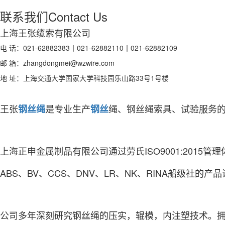
联系我们
Contact Us
上海王张缆索有限公司
电 话：021-62882383丨021-62882110丨021-62882109
邮 箱：zhangdongmei@wzwire.com
地 址：上海交通大学国家大学科技园乐山路33号1号楼
王张
是专业生产
绳、钢丝绳索具、试验服务
钢丝绳
钢丝
上海正申金属制品有限公司通过劳氏ISO9001:2015管理
ABS、BV、CCS、DNV、LR、NK、RINA船级社的产
公司多年深刻研究钢丝绳的压实，辊模，内注塑技术。拥有