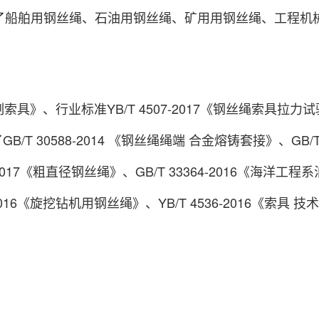
了船舶用钢丝绳、石油用钢丝绳、矿用用钢丝绳、工程机
制索具》、行业标准YB/T 4507-2017《钢丝绳索具拉力试
lings》；参编了GB/T 30588-2014 《钢丝绳绳端 合金熔铸套接》、
2017《粗直径钢丝绳》、GB/T 33364-2016《海洋工程
6-2016《旋挖钻机用钢丝绳》、YB/T 4536-2016《索具
。