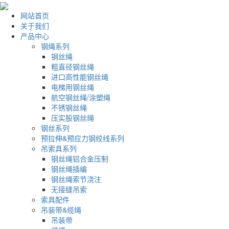
网站首页
关于我们
产品中心
钢绳系列
钢丝绳
粗直径钢丝绳
进口高性能钢丝绳
电梯用钢丝绳
航空钢丝绳/涂塑绳
不锈钢丝绳
压实股钢丝绳
钢丝系列
预拉伸&预应力钢绞线系列
吊索具系列
钢丝绳铝合金压制
钢丝绳插编
钢丝绳索节浇注
无接缝吊索
索具配件
吊装带&缆绳
吊装带