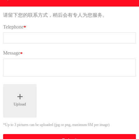
缆绳
试验检验服务
应用领域
应用领域
新闻资讯
公司动态
联系我们
视频中心
全站搜索
钢丝绳
钢绞索
吊索具
应用领域
application area
当前位置：
首页
>
应用领域
>
应用领域
应用领域
Case
应用领域