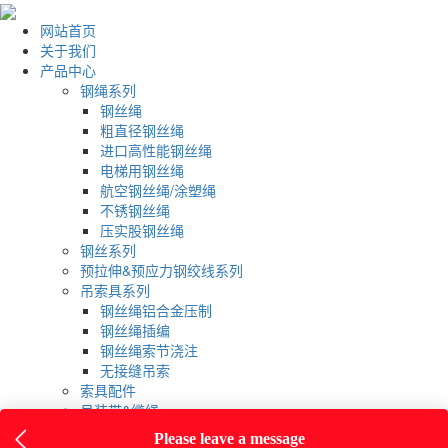
网站首页
关于我们
产品中心
钢绳系列
钢丝绳
粗直径钢丝绳
进口高性能钢丝绳
电梯用钢丝绳
航空钢丝绳/涂塑绳
不锈钢丝绳
压实股钢丝绳
钢丝系列
预拉伸&预应力钢绞线系列
吊索具系列
钢丝绳铝合金压制
钢丝绳插编
钢丝绳索节浇注
无接缝吊索
索具配件
吊装带&缆绳
吊装带